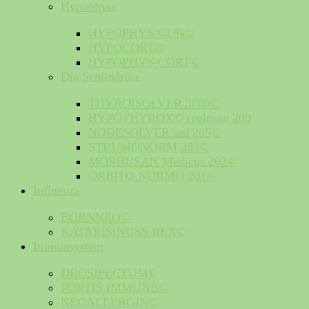
Hypophyse
HYPOPHYS-GON©
HYPOCORT©
HYPOPHYS-CORT©
Die Schilddrüse
THYROISOLVER 3000©
HYPOTHYROX© reglosan 200
NODESOLVER uni 205©
STRUMONORM 203©
MORBUSAN Medicus 202©
ORBITO NORMO 201©
Influenza
BORNNEO©
KATARISINUSS REX©
Immunsystem
DROSIPECTUM©
FORTIS IMMUNE©
NEOALLERGIN©