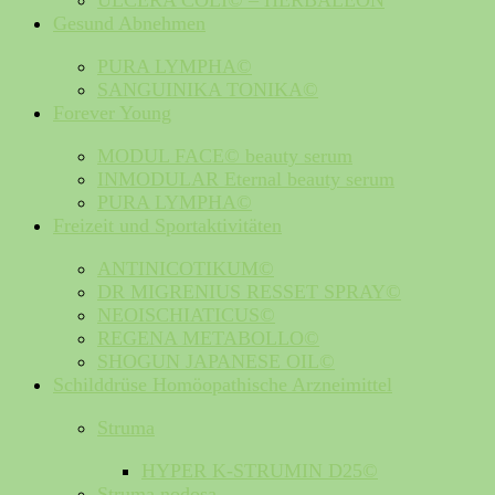
ULCERA COLI© – HERBALEON
Gesund Abnehmen
PURA LYMPHA©
SANGUINIKA TONIKA©
Forever Young
MODUL FACE© beauty serum
INMODULAR Eternal beauty serum
PURA LYMPHA©
Freizeit und Sportaktivitäten
ANTINICOTIKUM©
DR MIGRENIUS RESSET SPRAY©
NEOISCHIATICUS©
REGENA METABOLLO©
SHOGUN JAPANESE OIL©
Schilddrüse Homöopathische Arzneimittel
Struma
HYPER K-STRUMIN D25©
Struma nodosa