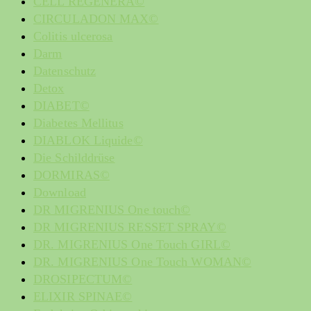
CELL REGENERA©
CIRCULADON MAX©
Colitis ulcerosa
Darm
Datenschutz
Detox
DIABET©
Diabetes Mellitus
DIABLOK Liquide©
Die Schilddrüse
DORMIRAS©
Download
DR MIGRENIUS One touch©
DR MIGRENIUS RESSET SPRAY©
DR. MIGRENIUS One Touch GIRL©
DR. MIGRENIUS One Touch WOMAN©
DROSIPECTUM©
ELIXIR SPINAE©