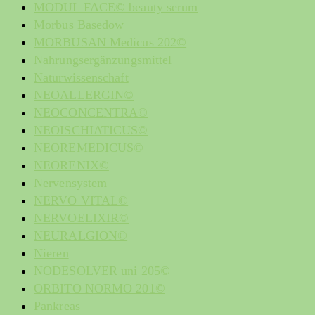
MODUL FACE© beauty serum
Morbus Basedow
MORBUSAN Medicus 202©
Nahrungsergänzungsmittel
Naturwissenschaft
NEOALLERGIN©
NEOCONCENTRA©
NEOISCHIATICUS©
NEOREMEDICUS©
NEORENIX©
Nervensystem
NERVO VITAL©
NERVOELIXIR©
NEURALGION©
Nieren
NODESOLVER uni 205©
ORBITO NORMO 201©
Pankreas