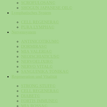
SCROFULOSAN©
SHOGUN JAPANESE OIL©
Lymphatisches System
CELL REGENERA©
PURA LYMPHA©
Nervensystem
ANTINICOTIKUM©
DORMIRAS©
MIA VALERIA©
NEOISCHIATICUS©
NERVOELIXIR©
NERVO VITAL©
SANGUINIKA TONIKA©
Regeneration und Vitalität
STRONG STUFF©
CELL REGENERA©
DIABET©
FORTIS IMMUNE©
MIA ROSSA©