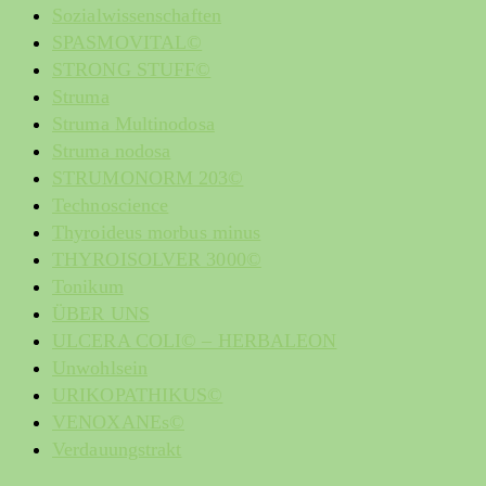
Sozialwissenschaften
SPASMOVITAL©
STRONG STUFF©
Struma
Struma Multinodosa
Struma nodosa
STRUMONORM 203©
Technoscience
Thyroideus morbus minus
THYROISOLVER 3000©
Tonikum
ÜBER UNS
ULCERA COLI© – HERBALEON
Unwohlsein
URIKOPATHIKUS©
VENOXANEs©
Verdauungstrakt