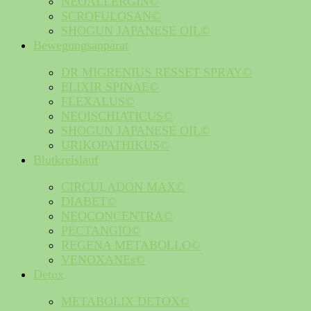
NEOALLERGIN©
SCROFULOSAN©
SHOGUN JAPANESE OIL©
Bewegungsapparat
DR MIGRENIUS RESSET SPRAY©
ELIXIR SPINAE©
FLEXALUS©
NEOISCHIATICUS©
SHOGUN JAPANESE OIL©
URIKOPATHIKUS©
Blutkreislauf
CIRCULADON MAX©
DIABET©
NEOCONCENTRA©
PECTANGIO©
REGENA METABOLLO©
VENOXANEs©
Detox
METABOLIX DETOX©